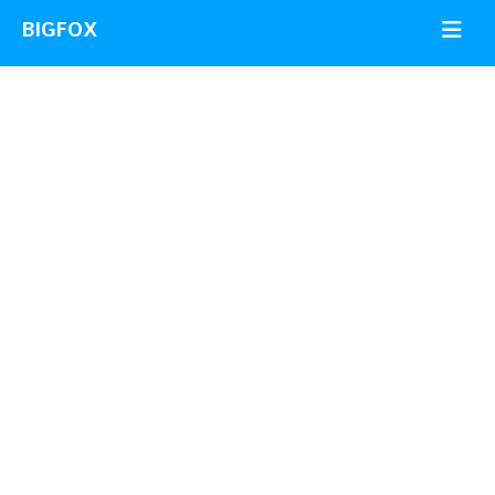
品牌故事
首页
品牌故事