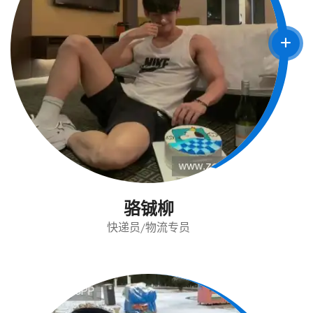
骆铖柳
快递员/物流专员