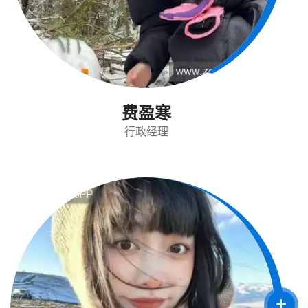
费盈寒
行政经理