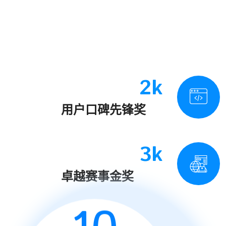
2k
用户口碑先锋奖
3k
卓越赛事金奖