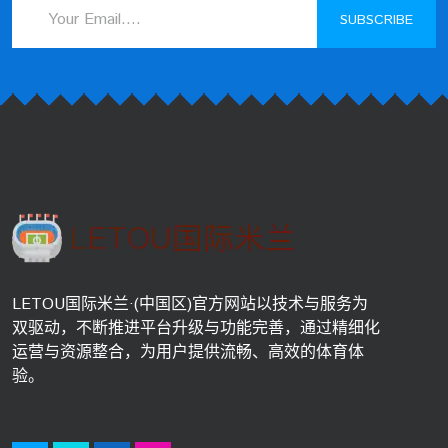
SUBSCRIBE
LETOU国际米兰·(中国区)官方网站以技术与服务为
双驱动，不断推进平台升级与功能完善，通过精细化
运营与资源整合，为用户提供流畅、高效的体育体
验。