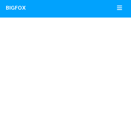
品牌故事
首页
品牌故事