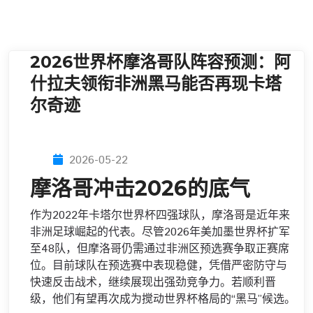
2026世界杯摩洛哥队阵容预测：阿
什拉夫领衔非洲黑马能否再现卡塔
尔奇迹
2026-05-22
摩洛哥冲击2026的底气
作为2022年卡塔尔世界杯四强球队，摩洛哥是近年来
非洲足球崛起的代表。尽管2026年美加墨世界杯扩军
至48队，但摩洛哥仍需通过非洲区预选赛争取正赛席
位。目前球队在预选赛中表现稳健，凭借严密防守与
快速反击战术，继续展现出强劲竞争力。若顺利晋
级，他们有望再次成为搅动世界杯格局的“黑马”候选。