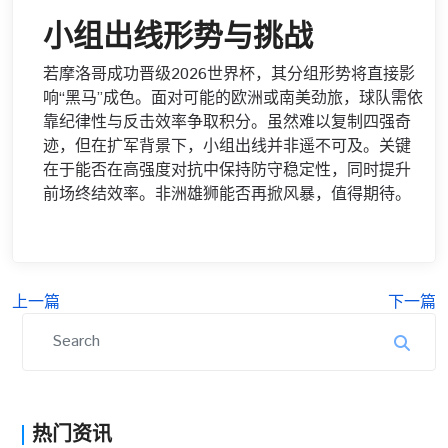
小组出线形势与挑战
若摩洛哥成功晋级2026世界杯，其分组形势将直接影
响“黑马”成色。面对可能的欧洲或南美劲旅，球队需依
靠纪律性与反击效率争取积分。虽然难以复制四强奇
迹，但在扩军背景下，小组出线并非遥不可及。关键
在于能否在高强度对抗中保持防守稳定性，同时提升
前场终结效率。非洲雄狮能否再掀风暴，值得期待。
上一篇
下一篇
热门资讯