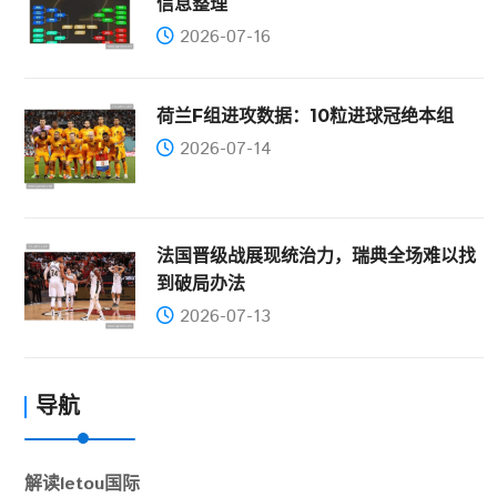
信息整理
2026-07-16
荷兰F组进攻数据：10粒进球冠绝本组
2026-07-14
法国晋级战展现统治力，瑞典全场难以找
到破局办法
2026-07-13
导航
解读
letou国际