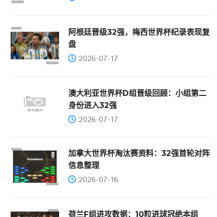
阿根廷晋级32强，梅西世界杯纪录表现复
盘
2026-07-17
澳大利亚世界杯D组晋级回顾：小组第二
身份进入32强
2026-07-17
加拿大世界杯淘汰赛资料：32强首轮对阵
信息整理
2026-07-16
荷兰F组进攻数据：10粒进球冠绝本组