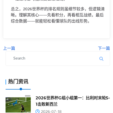
总之，2026世界杯的排名规则虽细节较多，但逻辑清
晰。理解其核心——先看积分，再看相互战绩，最后
综合数据——就能轻松看懂球队的出线形势。
上一篇
下一篇
热门资讯
2026世界杯G组小组第一：比利时末轮5-
1击败新西兰
2026-07-18