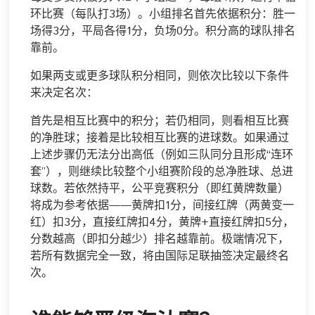
环比赛（每队打3场）。小组排名首先依据积分：胜一
场得3分，平局各得1分，负场0分。积分高的球队排名
靠前。
如果两支或更多球队积分相同，则依次比较以下条件
来决定名次：
首先是相互比赛中的积分；若仍相同，则看相互比赛
的净胜球；接着是比较相互比赛的进球数。如果通过
上述步骤仍无法分出高低（例如三队同分且形成“连环
套”），则继续比较整个小组赛阶段的总净胜球、总进
球数。若依然持平，公平竞赛积分（即红黄牌数量）
将成为参考依据——黄牌扣1分，间接红牌（两黄变一
红）扣3分，直接红牌扣4分，黄牌+直接红牌扣5分，
分数越高（即扣分越少）排名越靠前。极端情况下，
若所有数据完全一致，将由国际足联抽签决定最终名
次。