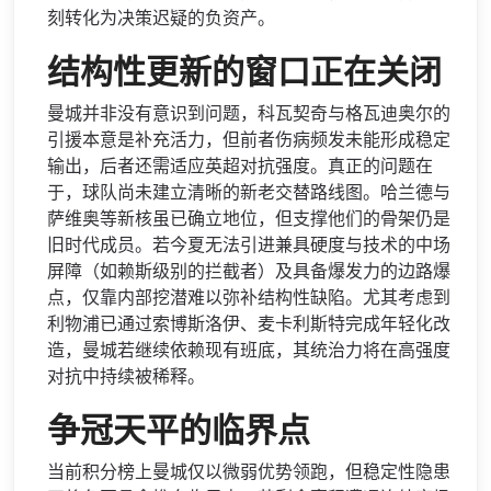
刻转化为决策迟疑的负资产。
结构性更新的窗口正在关闭
曼城并非没有意识到问题，科瓦契奇与格瓦迪奥尔的
引援本意是补充活力，但前者伤病频发未能形成稳定
输出，后者还需适应英超对抗强度。真正的问题在
于，球队尚未建立清晰的新老交替路线图。哈兰德与
萨维奥等新核虽已确立地位，但支撑他们的骨架仍是
旧时代成员。若今夏无法引进兼具硬度与技术的中场
屏障（如赖斯级别的拦截者）及具备爆发力的边路爆
点，仅靠内部挖潜难以弥补结构性缺陷。尤其考虑到
利物浦已通过索博斯洛伊、麦卡利斯特完成年轻化改
造，曼城若继续依赖现有班底，其统治力将在高强度
对抗中持续被稀释。
争冠天平的临界点
当前积分榜上曼城仅以微弱优势领跑，但稳定性隐患