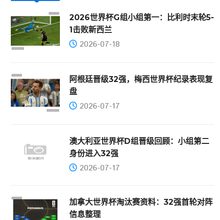
2026世界杯G组小组第一：比利时末轮5-
1击败新西兰
2026-07-18
阿根廷晋级32强，梅西世界杯纪录表现复
盘
2026-07-17
澳大利亚世界杯D组晋级回顾：小组第二
身份进入32强
2026-07-17
加拿大世界杯淘汰赛资料：32强首轮对阵
信息整理