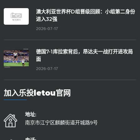
澳大利亚世界杯D组晋级回顾：小组第二身份
进入32强
2026-07-17
德国7-1库拉索背后，昂达夫一战打开进攻局
面
2026-07-17
加入
乐投letou官网
地址:
南京市江宁区麒麟街道开城路9号