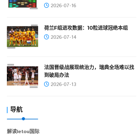
2026-07-16
荷兰F组进攻数据：10粒进球冠绝本组
2026-07-14
法国晋级战展现统治力，瑞典全场难以找
到破局办法
2026-07-13
导航
解读
letou国际