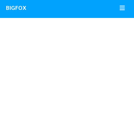
品牌故事
首页
品牌故事