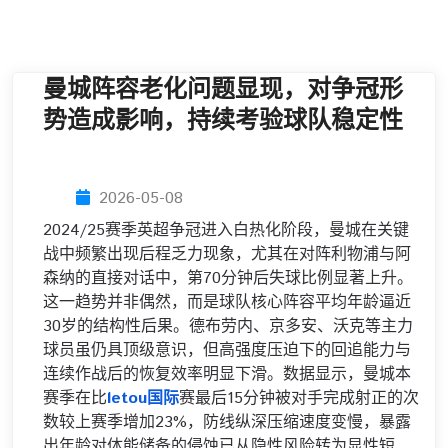
曼城阵容老化问题显现，对争冠形
势造成影响，持续考验球队稳定性
2026-05-08
2024/25赛季英超争冠进入白热化阶段，曼城在关键
战中频繁出现后程乏力现象，尤其在对阵利物浦与阿
森纳的直接对话中，第70分钟后失球比例显著上升。
这一趋势并非偶然，而是球队核心阵容平均年龄逼近
30岁的结构性后果。德布劳内、京多安、沃克等主力
球员虽仍具顶级意识，但高强度压迫下的回追能力与
连续作战后的恢复效率明显下滑。数据显示，曼城本
赛季在比
letou国际
赛最后15分钟被对手完成射正的次
数较上赛季增加23%，防线纵深压缩速度变慢，暴露
出年龄对体能储备的侵蚀已从隐性风险转为显性短