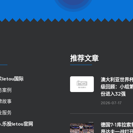
推荐文章
读
letou国际
澳大利亚世界
级回顾：小组
务案例
份进入32强
牌故事
2026-07-17
业服务
入
乐投letou官网
德国7-1库拉
昂达夫一战打