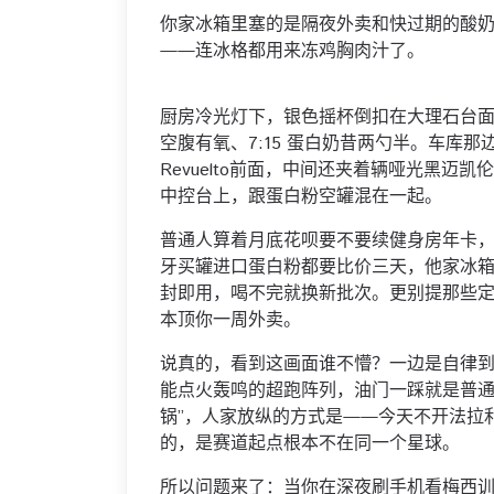
你家冰箱里塞的是隔夜外卖和快过期的酸
——连冰格都用来冻鸡胸肉汁了。
厨房冷光灯下，银色摇杯倒扣在大理石台面上
空腹有氧、7:15 蛋白奶昔两勺半。车库
Revuelto前面，中间还夹着辆哑光黑
中控台上，跟蛋白粉空罐混在一起。
普通人算着月底花呗要不要续健身房年卡
牙买罐进口蛋白粉都要比价三天，他家冰
封即用，喝不完就换新批次。更别提那些
本顶你一周外卖。
说真的，看到这画面谁不懵？一边是自律
能点火轰鸣的超跑阵列，油门一踩就是普通
锅”，人家放纵的方式是——今天不开法拉
的，是赛道起点根本不在同一个星球。
所以问题来了：当你在深夜刷手机看梅西