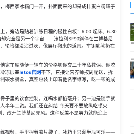
奶，梅西家冰箱门一开，扑面而来的却是成排蛋白粉罐子
，旁边是贴着训练日程的磁性白板：6:00 起床、6:30
那边却完全是另一个宇宙——法拉利SF90斜停在兰博基尼
迈凯伦，轮胎都没沾过灰，像展厅搬来的道具。车钥匙就扔在
，他家车库随便一辆车的价格够你交三十年私教课。你咬
箱冷冻层塞
letou官网
不下，直接让营养师按周配送，拆
定制碳水餐盒，真空包装上印着他名字缩写，吃一顿的成
到骨子里的饮食控制，连喝水都掐毫升；另一边是随手就
人半年工资。我们还在纠结“今天要不要放纵吃顿火
利，改开兰博基尼兜风。这种反差不是努力就能追上
训练视频，手里捏着薯片袋子，冰箱里只剩半瓶可乐——