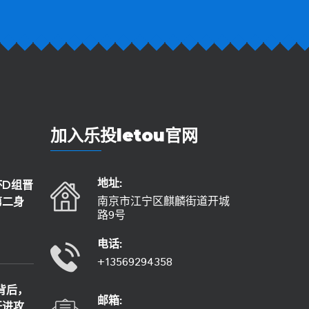
加入
乐投letou官网
地址:
杯D组晋
南京市江宁区麒麟街道开城
第二身
路9号
电话:
+13569294358
索背后，
邮箱:
开进攻