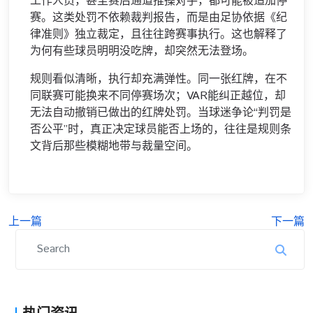
工作人员，甚至赛后通道推搡对手，都可能被追加停
赛。这类处罚不依赖裁判报告，而是由足协依据《纪
律准则》独立裁定，且往往跨赛事执行。这也解释了
为何有些球员明明没吃牌，却突然无法登场。
规则看似清晰，执行却充满弹性。同一张红牌，在不
同联赛可能换来不同停赛场次；VAR能纠正越位，却
无法自动撤销已做出的红牌处罚。当球迷争论“判罚是
否公平”时，真正决定球员能否上场的，往往是规则条
文背后那些模糊地带与裁量空间。
上一篇
下一篇