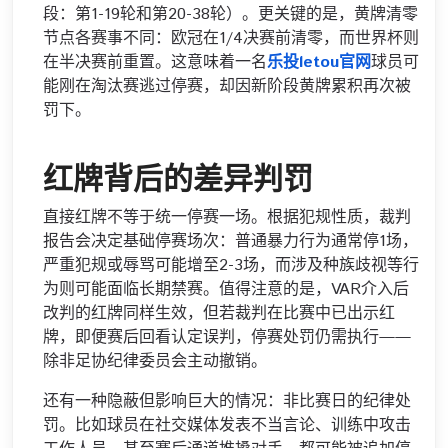
段：第1-19轮和第20-38轮）。更关键的是，黄牌清零
节点各赛事不同：欧冠在1/4决赛前清零，而世界杯则
在半决赛前重置。这意味着一名
乐投letou官网
球员可
能刚在淘汰赛逃过停赛，却因新阶段黄牌累积再次被
罚下。
红牌背后的差异判罚
直接红牌不等于统一停赛一场。根据犯规性质，裁判
报告会决定基础停赛场次：普通暴力行为通常停1场，
严重犯规或辱骂可能增至2-3场，而涉及种族歧视等行
为则可能面临长期禁赛。值得注意的是，VAR介入后
改判的红牌同样生效，但若裁判在比赛中已出示红
牌，即便赛后回看认定误判，停赛处罚仍需执行——
除非足协纪律委员会主动撤销。
还有一种隐蔽但影响巨大的情况：非比赛日的纪律处
罚。比如球员在社交媒体发表不当言论、训练中攻击