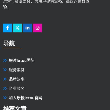
运营与资源整合，为用户提供流畅、高效的体育体
验。
导航
解读
letou国际
服务案例
品牌故事
企业服务
加入
乐投letou官网
推荐文章