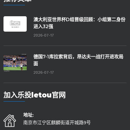
澳大利亚世界杯D组晋级回顾：小组第二身份
进入32强
2026-07-17
德国7-1库拉索背后，昂达夫一战打开进攻局
面
2026-07-17
加入
乐投letou官网
地址:
南京市江宁区麒麟街道开城路9号