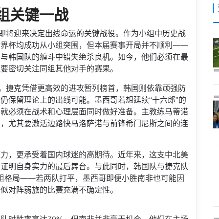
组关键一战
即将迎来决定出线命运的关键战役。作为小组中历史战
世界杯均成功从小组突围，但本届赛事开局并不顺利——
在与韩国队的缠斗中错失绝杀良机。如今，他们必须在最
还要密切关注同组其他对手的赛果。
。捷克凭借更高效的进攻暂列榜首，韩国则依靠顽强防
仍保留理论上的出线可能。墨西哥若想延续“十六郎”的
，就必须在战术和心理层面同时做好准备。主教练马蒂诺
法，尤其要激活边路快马洛萨诺与前锋希门尼斯之间的连
压力，更承受着国内球迷的高期待。近年来，这支中北美
们证明自身实力的最后舞台。与此同时，韩国队与捷克队
组格局——若两队打平，墨西哥即便小胜南非也可能因
看似对阵弱旅的比赛充满不确定性。