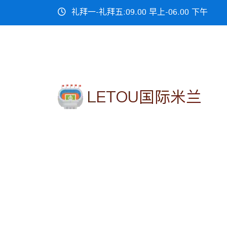
礼拜一-礼拜五:09.00 早上-06.00 下午