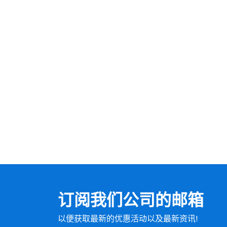
订阅我们公司的邮箱
以便获取最新的优惠活动以及最新资讯!