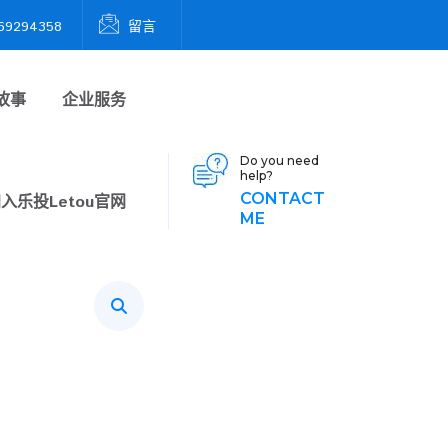
9294358
留言
故事
企业服务
Do you need
help?
CONTACT
加入
乐投letou官网
ME