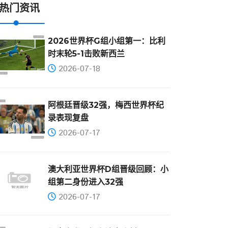
热门资讯
2026世界杯G组小组第一：比利
时末轮5-1击败新西兰
2026-07-18
阿根廷晋级32强，梅西世界杯纪
录表现复盘
2026-07-17
澳大利亚世界杯D组晋级回顾：小
组第二身份进入32强
2026-07-17