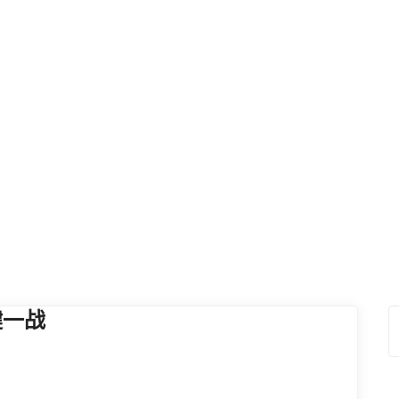
品牌故事
首页
品牌故事
键一战