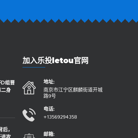
加入
乐投letou官网
地址:
杯D组晋
南京市江宁区麒麟街道开城
第二身
路9号
电话:
+13569294358
索背后，
邮箱:
开进攻