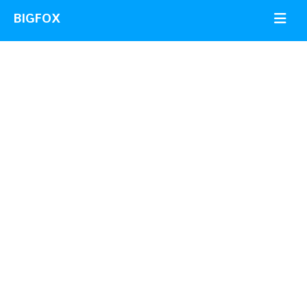
品牌故事
首页
品牌故事