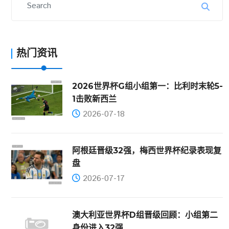
热门资讯
2026世界杯G组小组第一：比利时末轮5-
1击败新西兰
2026-07-18
阿根廷晋级32强，梅西世界杯纪录表现复
盘
2026-07-17
澳大利亚世界杯D组晋级回顾：小组第二
身份进入32强