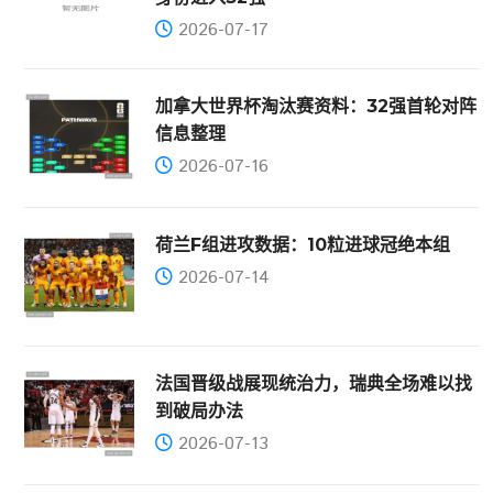
2026-07-17
加拿大世界杯淘汰赛资料：32强首轮对阵
信息整理
2026-07-16
荷兰F组进攻数据：10粒进球冠绝本组
2026-07-14
法国晋级战展现统治力，瑞典全场难以找
到破局办法
2026-07-13