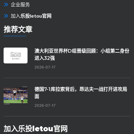
企业服务
加入
乐投letou官网
推荐文章
澳大利亚世界杯D组晋级回顾：小组第二身份
进入32强
2026-07-17
德国7-1库拉索背后，昂达夫一战打开进攻局
面
2026-07-17
加入
乐投letou官网