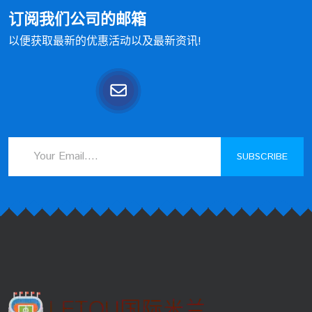
订阅我们公司的邮箱
以便获取最新的优惠活动以及最新资讯!
SUBSCRIBE