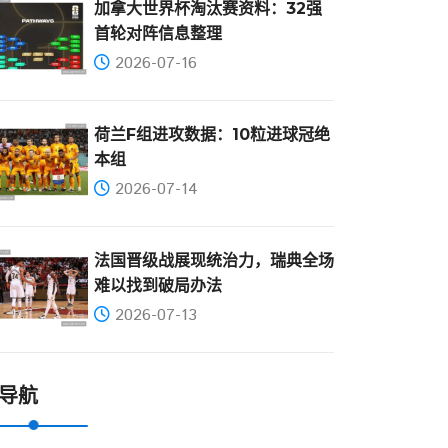
加拿大世界杯淘汰赛资料：32强
首轮对阵信息整理
2026-07-16
荷兰F组进攻数据：10粒进球冠绝
本组
2026-07-14
法国晋级战展现统治力，瑞典全场
难以找到破局办法
2026-07-13
导航