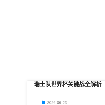
瑞士队世界杯关键战全解析
2026-06-23