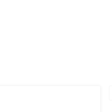
品牌故事
首页
品牌故事