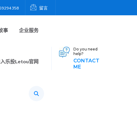
9294358
留言
故事
企业服务
Do you need
help?
CONTACT
加入
乐投letou官网
ME