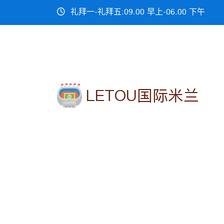
礼拜一-礼拜五:09.00 早上-06.00 下午