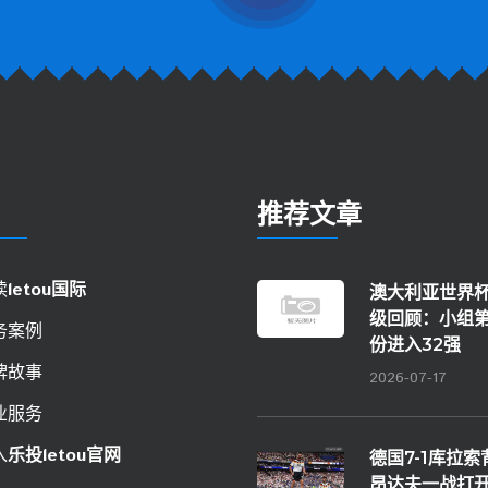
推荐文章
读
letou国际
澳大利亚世界
级回顾：小组
务案例
份进入32强
牌故事
2026-07-17
业服务
入
乐投letou官网
德国7-1库拉
昂达夫一战打