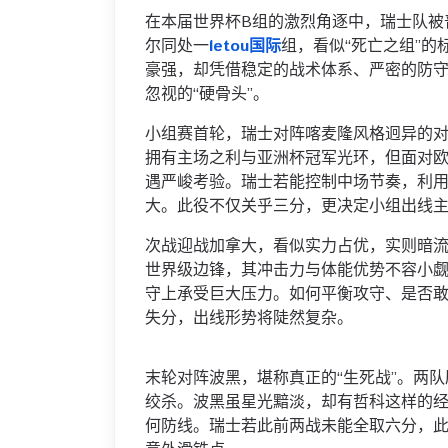
在本届世界杯B组的激烈角逐中，瑞士队被
尔同处一
letou国际
组，看似“死亡之组”
豪强，却凭借稳定的战术体系、严密的防
忽视的“硬骨头”。
小组赛首轮，瑞士对阵喀麦隆风格迥异的
拥有主场之利与亚洲杯冠军光环，但面对
遇严峻考验。瑞士若能控制中场节奏，利
大。此役不仅关乎三分，更决定小组出线
次战迎战加拿大，看似实力占优，实则暗流
世界级边锋，其冲击力与体能优势不容小觑。
守上承受巨大压力。如何平衡攻守、是否敢
失分，出线形势将陡然复杂。
末轮对阵波黑，堪称真正的“生死战”。两
绞杀。波黑虽星光黯淡，却有哲科这样的
何防线。瑞士若此前两战未能全取六分，