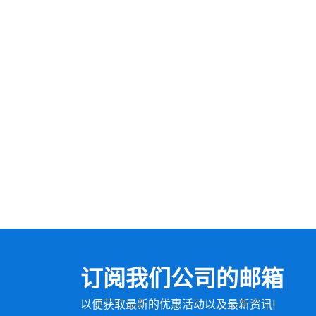
订阅我们公司的邮箱
以便获取最新的优惠活动以及最新资讯!