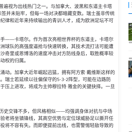
普遍视为出线热门之一。与加拿大、波黑和东道主卡塔
的标签并未贴牢，但每一场对决都暗藏变数。瑞士虽非传统
守纪律和近年来持续输出的青训人才，成为欧洲足坛不可
对手——卡塔尔。作为首次亮相世界杯的东道主，卡塔尔
欧洲球队的高强度逼抢与快速转换，其技术流打法可能遭
用沙奇里或恩博洛的速度冲击对方防线身后，取胜概率较
主动权的归属。
涌动。加拿大近年崛起迅猛，拥有阿方索·戴维斯这样的
瑞士若延续以往偏保守的5-3-2阵型，可能在边路防
于压上进攻，将成为主帅穆拉特·雅金的关键抉择。一旦
队历史交锋不多，但风格相似——均强调身体对抗与中场
经验老将坐镇锋线，其高空优势与定位球威胁足以撕开任
此役将不容有失。而即便提前出线，也需警惕轻敌导致的