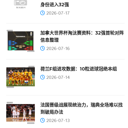
身份进入32强
2026-07-17
加拿大世界杯淘汰赛资料：32强首轮对阵
信息整理
2026-07-16
荷兰F组进攻数据：10粒进球冠绝本组
2026-07-14
法国晋级战展现统治力，瑞典全场难以找
到破局办法
2026-07-13