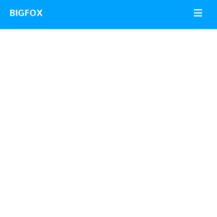
品牌故事
首页
品牌故事