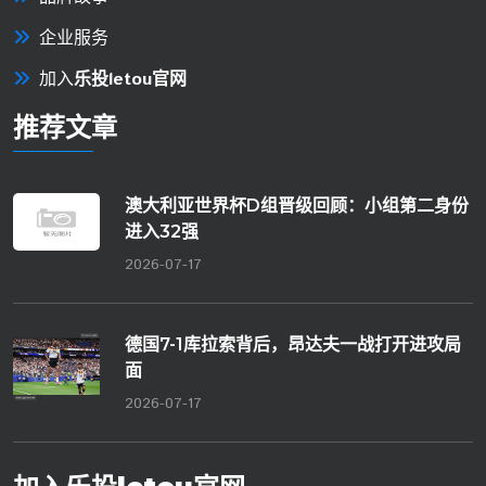
企业服务
加入
乐投letou官网
推荐文章
澳大利亚世界杯D组晋级回顾：小组第二身份
进入32强
2026-07-17
德国7-1库拉索背后，昂达夫一战打开进攻局
面
2026-07-17