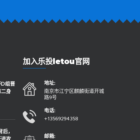
加入
乐投letou官网
地址:
杯D组晋
南京市江宁区麒麟街道开城
第二身
路9号
电话:
+13569294358
索背后，
邮箱:
开进攻