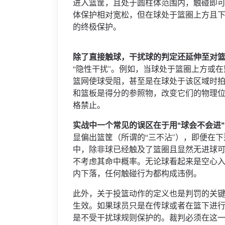
进入篮筐，且处于圆柱体范围内，触碰即可
体保护相对宽松，但在球处于篮圈上方且
的终极保护。
除了直接触球，干扰球的判定还延伸至对
“隐性干扰”。例如，当球处于篮圈上方或
篮网使球受阻，甚至是在球处于该区域时
和篮板是得分的参照物，改变它们的物理
格禁止。
实战中一个常见的误区在于用“球会不会进
显偏出篮筐（所谓的“三不沾”），即便在
中，除非球已经触及了篮圈且显然无进球
不考虑其命中概率。无论球看起来是空心入
内下落，任何触碰行为都构成违例。
此外，关于投篮动作的定义也是判罚的关键
生效。如果球员只是在传球或者在篮下进
是不受干扰球规则保护的。裁判必须在这