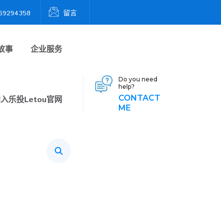
9294358
留言
故事
企业服务
Do you need
help?
CONTACT
加入
乐投letou官网
ME