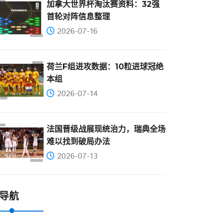
加拿大世界杯淘汰赛资料：32强
首轮对阵信息整理
2026-07-16
荷兰F组进攻数据：10粒进球冠绝
本组
2026-07-14
法国晋级战展现统治力，瑞典全场
难以找到破局办法
2026-07-13
导航