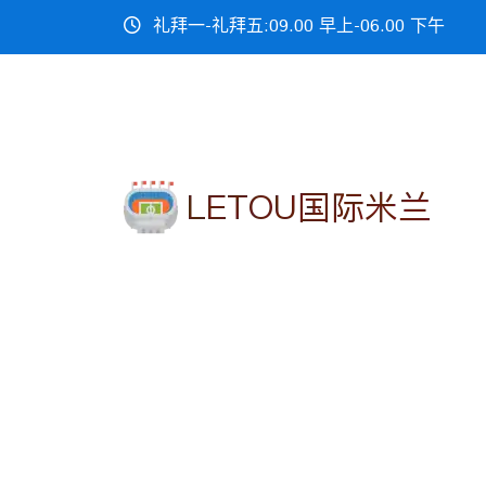
礼拜一-礼拜五:09.00 早上-06.00 下午