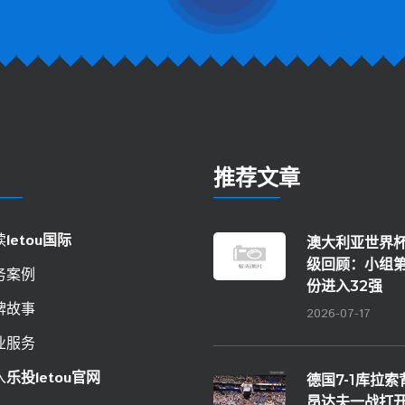
推荐文章
读
letou国际
澳大利亚世界
级回顾：小组
务案例
份进入32强
牌故事
2026-07-17
业服务
入
乐投letou官网
德国7-1库拉
昂达夫一战打