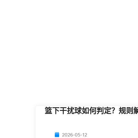
篮下干扰球如何判定？规则
2026-05-12