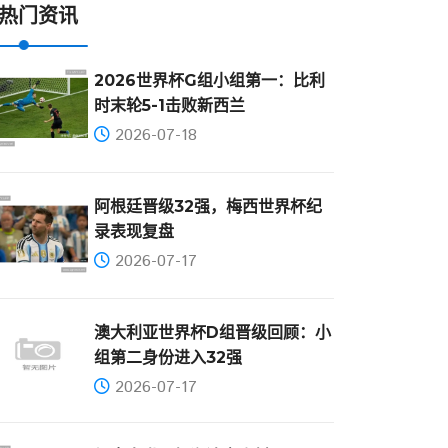
热门资讯
2026世界杯G组小组第一：比利
时末轮5-1击败新西兰
2026-07-18
阿根廷晋级32强，梅西世界杯纪
录表现复盘
2026-07-17
澳大利亚世界杯D组晋级回顾：小
组第二身份进入32强
2026-07-17