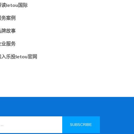
解读
letou国际
服务案例
品牌故事
企业服务
加入
乐投letou官网
SUBSCRIBE