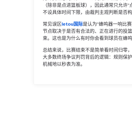
（除非是点进篮板球），因此通常只允许“点
不设具体时间下限，由裁判主观判断是否
常见误区
letou国际
是认为“蜂鸣器一响比
节点取决于是否有合法的、正在进行的投
束。这也是为什么有时你会看到球员在蜂
总结来说，比赛结束不是简单看时间归零，
大多数终场争议判罚背后的逻辑：规则保
机械地以秒表为准。