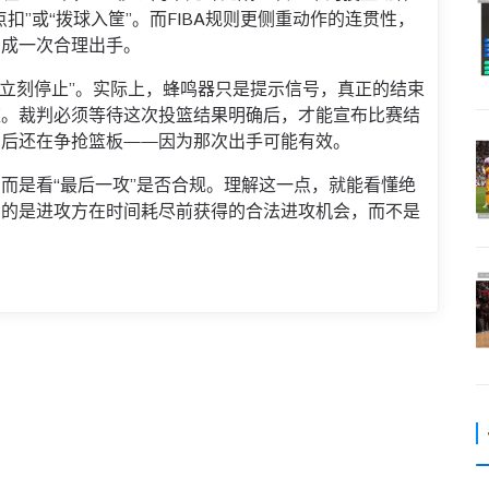
扣”或“拨球入筐”。而FIBA规则更侧重动作的连贯性，
构成一次合理出手。
赛立刻停止”。实际上，蜂鸣器只是提示信号，真正的结束
篮。裁判必须等待这次投篮结果明确后，才能宣布比赛结
鸣后还在争抢篮板——因为那次出手可能有效。
而是看“最后一攻”是否合规。理解这一点，就能看懂绝
护的是进攻方在时间耗尽前获得的合法进攻机会，而不是