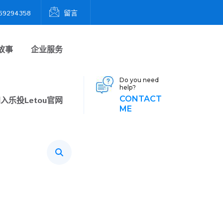
9294358
留言
故事
企业服务
Do you need
help?
CONTACT
加入
乐投letou官网
ME