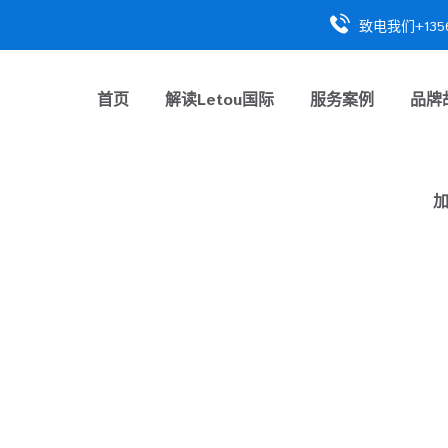
致电我们+1356
首页
解读
Letou国际
服务案例
品牌