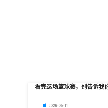
看完这场篮球赛，别告诉我
2026-05-11