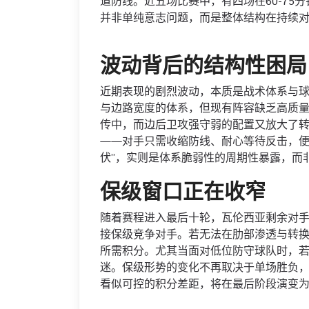
道防线。近五场比赛中，有四场在60-7
并非单纯意志问题，而是整体结构在持续
波动背后的结构性困局
近期表现的剧烈波动，本质是战术体系与
与边路宽度的体系，但现有阵容缺乏高质
传中，而边后卫攻强守弱的配置又放大了
——对手只需收缩防线、耐心等待反击，便
伏”，实则是体系脆弱性的周期性暴露，而
保级窗口正在收窄
随着赛程进入最后十轮，瓦伦西亚剩余对
接保级竞争对手。若无法在肋部渗透与转
所需积分。尤其当面对低位防守球队时，
迷。保级形势的变化不再取决于单场胜负
看似可控的积分差距，将在最后阶段演变