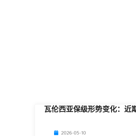
瓦伦西亚保级形势变化：近
2026-05-10