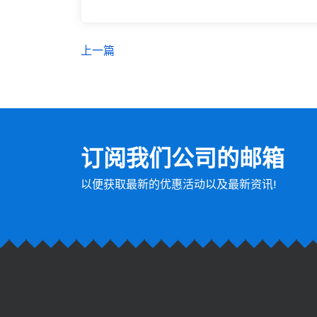
上一篇
订阅我们公司的邮箱
以便获取最新的优惠活动以及最新资讯!