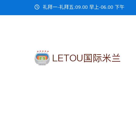
礼拜一-礼拜五:09.00 早上-06.00 下午