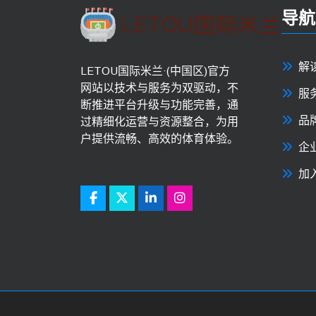
导航
解
LETOU国际米兰·(中国区)官方
网站以技术与服务为双驱动，不
服
断推进平台升级与功能完善，通
品
过精细化运营与资源整合，为用
户提供流畅、高效的体育体验。
企
加