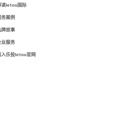
解读
letou国际
服务案例
品牌故事
企业服务
加入
乐投letou官网