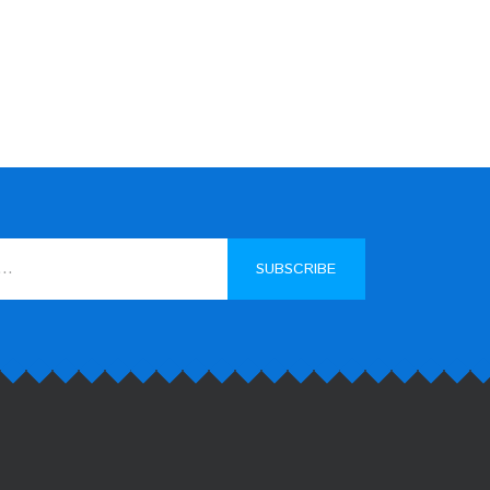
SUBSCRIBE