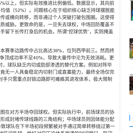
5%以上，但实际有效推进比例偏低。数据显示，其向前
平均值（52%）。问题核心在于组织核心缺乏持球摆脱能
回传或横向转移，而非通过个人突破打破包围圈。这使得
实质威胁。更致命的是，一旦失去球权，中场回防覆盖不
手留下长传打身后的机会。所谓“控球优势”，实则掩盖
本赛季边路传中占比高达38%，位列西甲前三。然而终
，争顶成功率不足40%，导致大量传中沦为无效消耗。更
时，球队缺乏内切或肋部渗透的替代方案。例如对阵毕
队竟无一人具备稳定内切射门或直塞能力，最终全场仅完
对手只需重点封锁边路即可瘫痪其进攻体系，极大限制
试图在对方半场夺回球权。但实际执行中，前场球员的协
能形成封堵传球线路的三角结构；中场球员则因体能分配
导致球队在下半场初段频繁被对手通过简单转移绕过第一