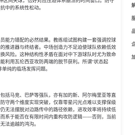
5分钟区间失球，恰好对应压迫体系崩溃的时间窗口。防守
对抗中的系统性松动。
球员能力错配的必然结果。教练组试图构建一套强调控球
量的推进器与终结者。中场创造力不足迫使球队依赖低效
转换风险。这种结构性矛盾在面对中下游球队时尤为致命
能利用瓦伦西亚攻防两端的脱节获利。所谓“状态起
非单纯的临场发挥问题。
手包括马竞、巴萨等强队，亦有加的斯、阿尔梅里亚等直
换防守两个维度实现突破，仅靠零星闪光点难以支撑保级
若仍无法摆脱对边路传中的路径依赖，进攻效率将持续低
，而系于能否在有限时间内重构攻防逻辑——否则，当前
为无法逾越的鸿沟。