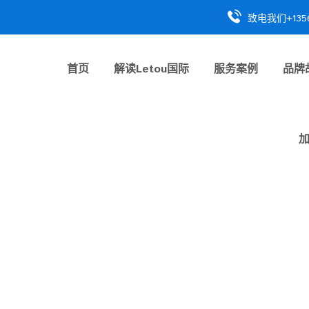
致电我们+1356
首页
解读
Letou国际
服务案例
品牌