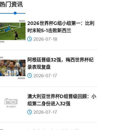
热门资讯
2026世界杯G组小组第一：比利
时末轮5-1击败新西兰
2026-07-18
阿根廷晋级32强，梅西世界杯纪
录表现复盘
2026-07-17
澳大利亚世界杯D组晋级回顾：小
组第二身份进入32强
2026-07-17