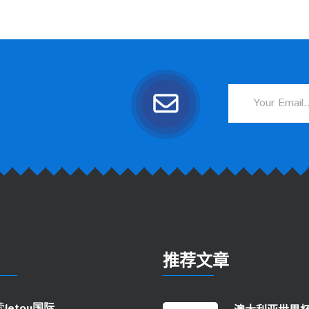
推荐文章
读
letou国际