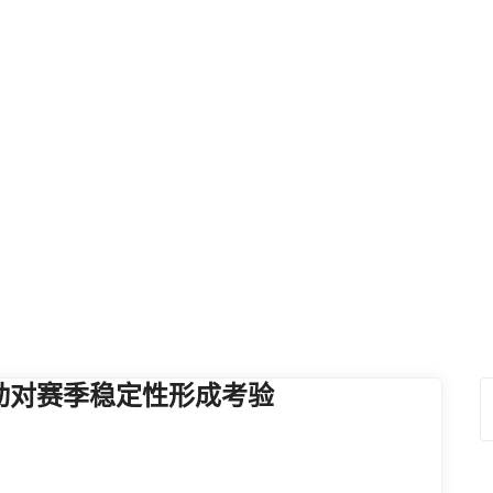
服务案例
首页
服务案例
动对赛季稳定性形成考验