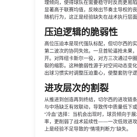
理倾向，使得球队在需要稳守时反而更易陷
显著高于联赛均值，反映出节奏主导权的
随机行为，这正是经验缺失在战术执行层
压迫逻辑的脆弱性
高位压迫本是现代强队标配，但切尔西的
第二波次的协同失效。一旦首轮逼抢未果
开。对阵纽卡斯尔一役，对方三次通过中
裂的缩影。这种脆弱性源于对空间动态变
出球习惯实时调整压迫重心，使整套防守
进攻层次的割裂
从推进到创造再到终结，切尔西的进攻链
与中场缺乏有效联动，导致传中质量低下
“冷血”选择：当机会出现时，球员倾向于
率，更削弱了战术延续性——一次低效进
上是经验不足导致的“情境判断力”缺失。