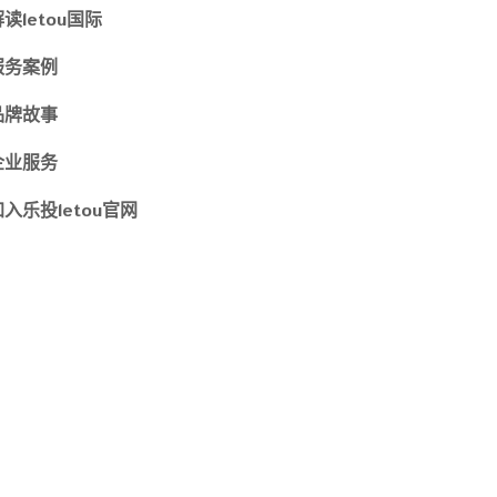
解读
letou国际
服务案例
品牌故事
企业服务
加入
乐投letou官网