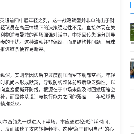
降至英超前四中最年轻之列，这一战略转型并非单纯出于财
年轻球员在高压情境下的决策稳定性不足，直接体现在关
阵利物浦与曼城的两场强强对话中，中场回传失误分别导
节奏的干扰。这种波动并非偶然，而是结构性问题：当球
个推进链条便容易断裂。
与纵深，实则常因边后卫过度前压而留下肋部空档。年轻
位时机尚未形成默契，导致防线整体前移后缺乏弹性。以
纵向直塞便撕开防线，根源在于中场未能及时回撤压缩空
弥补，而是体系设计与执行能力之间的落差——年轻球员
中精准兑现。
切尔西领先一球进入下半场，本应通过控球消耗时间，
，反而加速了攻防转换频率。这种“急于证明自己”的心