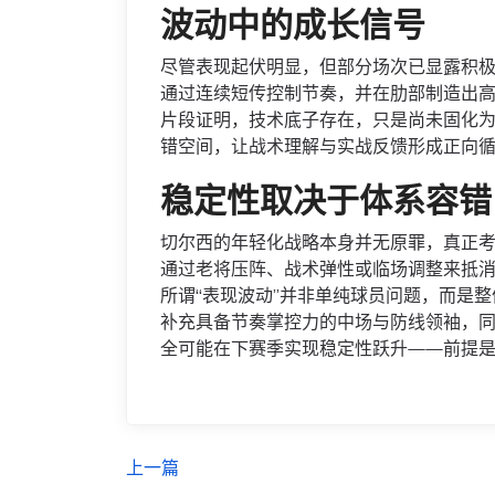
波动中的成长信号
尽管表现起伏明显，但部分场次已显露积
通过连续短传控制节奏，并在肋部制造出
片段证明，技术底子存在，只是尚未固化
错空间，让战术理解与实战反馈形成正向
稳定性取决于体系容错
切尔西的年轻化战略本身并无原罪，真正
通过老将压阵、战术弹性或临场调整来抵消
所谓“表现波动”并非单纯球员问题，而是
补充具备节奏掌控力的中场与防线领袖，
全可能在下赛季实现稳定性跃升——前提
上一篇