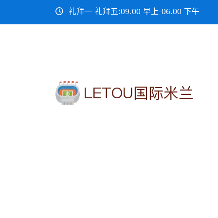
礼拜一-礼拜五:09.00 早上-06.00 下午