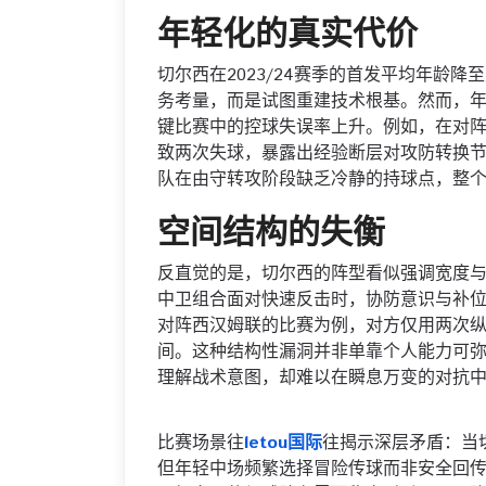
年轻化的真实代价
切尔西在2023/24赛季的首发平均年龄
务考量，而是试图重建技术根基。然而，
键比赛中的控球失误率上升。例如，在对
致两次失球，暴露出经验断层对攻防转换
队在由守转攻阶段缺乏冷静的持球点，整
空间结构的失衡
反直觉的是，切尔西的阵型看似强调宽度
中卫组合面对快速反击时，协防意识与补
对阵西汉姆联的比赛为例，对方仅用两次
间。这种结构性漏洞并非单靠个人能力可
理解战术意图，却难以在瞬息万变的对抗
比赛场景往
letou国际
往揭示深层矛盾：当
但年轻中场频繁选择冒险传球而非安全回传