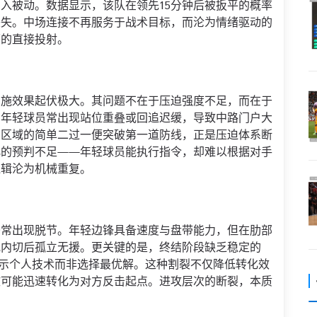
入被动。数据显示，该队在领先15分钟后被扳平的概率
丧失。中场连接不再服务于战术目标，而沦为情绪驱动的
面的直接投射。
实施效果起伏极大。其问题不在于压迫强度不足，而在于
，年轻球员常出现站位重叠或回追迟缓，导致中路门户大
圈区域的简单二过一便突破第一道防线，正是压迫体系断
化的预判不足——年轻球员能执行指令，却难以根据对手
逻辑沦为机械重复。
条常出现脱节。年轻边锋具备速度与盘带能力，但在肋部
或内切后孤立无援。更关键的是，终结阶段缺乏稳定的
展示个人技术而非选择最优解。这种割裂不仅降低转化效
攻可能迅速转化为对方反击起点。进攻层次的断裂，本质