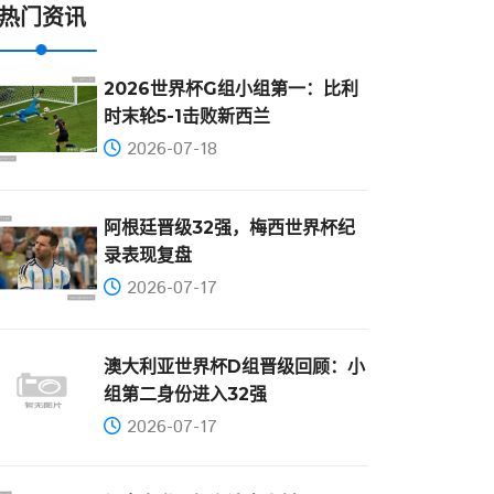
热门资讯
2026世界杯G组小组第一：比利
时末轮5-1击败新西兰
2026-07-18
阿根廷晋级32强，梅西世界杯纪
录表现复盘
2026-07-17
澳大利亚世界杯D组晋级回顾：小
组第二身份进入32强
2026-07-17