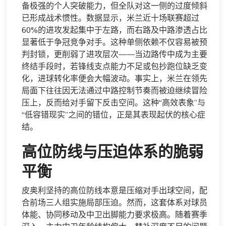
备极强的个人突破能力，但全队对这一侧的过度倾斜
已形成战术惯性。数据显示，米兰近十场联赛超过
60%的进攻发起集中于左路，而右路及中路渗透占比
显著低于争冠竞争对手。这种单侧依赖不仅容易被预
判封锁，更削弱了进攻层次——当边路传中成为主要
终结手段时，若锋线支点能力不足或包抄跑位缺乏变
化，进球转化率便会大幅波动。事实上，米兰在领先
局面下往往因无法通过中路控制节奏而被迫继续冒险
压上，反而给对手留下反击空间。这种“高效表象”与
“低容错现实”之间的错位，正是其表现起伏的核心症
结。
高位防线与压迫体系的脆弱
平衡
皮奥利坚持的高位防线本意是压缩对手出球空间，配
合前场三人组实施局部压迫。然而，这套体系对球员
体能、协同移动及中卫出脚能力要求极高。随着赛季