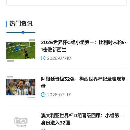
热门资讯
2026世界杯G组小组第一：比利时末轮5-
1击败新西兰
2026-07-18
阿根廷晋级32强，梅西世界杯纪录表现复
盘
2026-07-17
澳大利亚世界杯D组晋级回顾：小组第二
身份进入32强