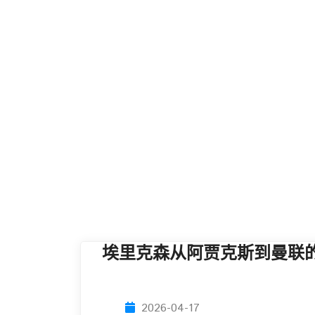
埃里克森从阿贾克斯到曼联
2026-04-17