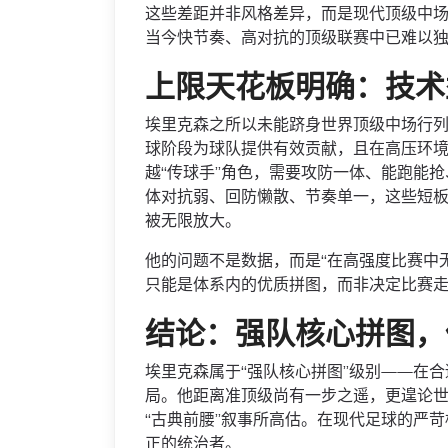
这些差距并非风格差异，而是现代顶级中场
当今快节奏、高对抗的顶级联赛中已难以
上限天花板明确：技术
埃里克森之所以未能跻身世界顶级中场行
球阶段为球队提供有效贡献，且在高压环
越“传球手”角色，需要攻防一体、能跑能
体对抗弱、回防懒散、节奏单一，这些短
被无限放大。
他的问题不是数据，而是“在高强度比赛中
只能是体系内的优质拼图，而非决定比赛
结论：强队核心拼图，
埃里克森属于“强队核心拼图”级别——在
局。他距离准顶级尚有一步之遥，更遑论
“古典前腰”叙事所高估。在现代足球的严
正的统治者。