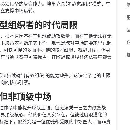
必须具备的复合能力。埃里克森的“静态组织”模式，在
独立支撑中场运转。
型组织者的时代局限
列，根本原因不在于进球或助攻数量，而在于他无法在无
境下决策效率断崖式下滑。现代足球对中场的要求早已超
抢、可快可慢的多面手。他的技术细腻、视野开阔，但身
板在普通联赛中可被掩盖，在欧冠或世界杯淘汰赛中却会
无法持续输出有效组织”的能力缺失。这决定了他的上限
走向的核心引擎。
但非顶级中场
合适体系中能提升球队上限，但无法凭一己之力改变战
世界顶级核心。他的价值真实存在，但被过度浪漫化的
苛标准下，他终究是一位优雅却受限的中场匠人，而非真