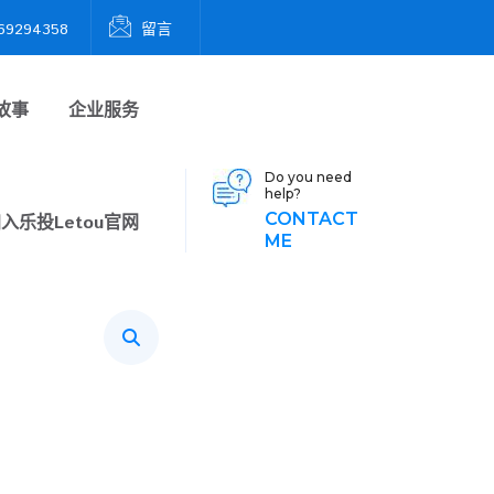
9294358
留言
故事
企业服务
Do you need
help?
CONTACT
加入
乐投letou官网
ME