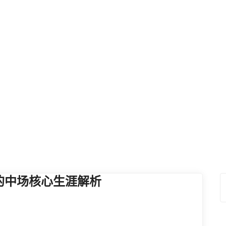
服务案例
首页
服务案例
的中场核心生涯解析