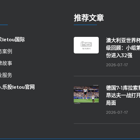
推荐文章
读
letou国际
澳大利亚世界
级回顾：小组
务案例
份进入32强
牌故事
2026-07-17
业服务
入
乐投letou官网
德国7-1库拉
昂达夫一战打
局面
2026-07-17