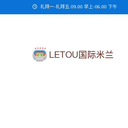
礼拜一-礼拜五:09.00 早上-06.00 下午