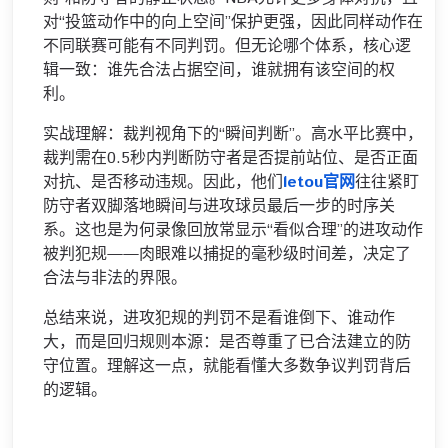
对“投篮动作中的向上空间”保护更强，因此同样动作在
不同联赛可能有不同判罚。但无论哪个体系，核心逻
辑一致：谁先合法占据空间，谁就拥有该空间的权
利。
实战理解：裁判视角下的“瞬间判断”。高水平比赛中，
裁判需在0.5秒内判断防守者是否提前站位、是否正面
对抗、是否移动违规。因此，他们
letou官网
往往紧盯
防守者双脚落地瞬间与进攻球员最后一步的时序关
系。这也是为何录像回放常显示“看似合理”的进攻动作
被判犯规——肉眼难以捕捉的毫秒级时间差，决定了
合法与非法的界限。
总结来说，进攻犯规的判罚不是看谁倒下、谁动作
大，而是回归规则本源：是否尊重了已合法建立的防
守位置。理解这一点，就能看懂大多数争议判罚背后
的逻辑。