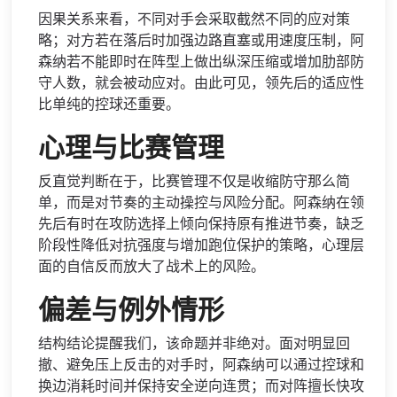
因果关系来看，不同对手会采取截然不同的应对策
略；对方若在落后时加强边路直塞或用速度压制，阿
森纳若不能即时在阵型上做出纵深压缩或增加肋部防
守人数，就会被动应对。由此可见，领先后的适应性
比单纯的控球还重要。
心理与比赛管理
反直觉判断在于，比赛管理不仅是收缩防守那么简
单，而是对节奏的主动操控与风险分配。阿森纳在领
先后有时在攻防选择上倾向保持原有推进节奏，缺乏
阶段性降低对抗强度与增加跑位保护的策略，心理层
面的自信反而放大了战术上的风险。
偏差与例外情形
结构结论提醒我们，该命题并非绝对。面对明显回
撤、避免压上反击的对手时，阿森纳可以通过控球和
换边消耗时间并保持安全逆向连贯；而对阵擅长快攻