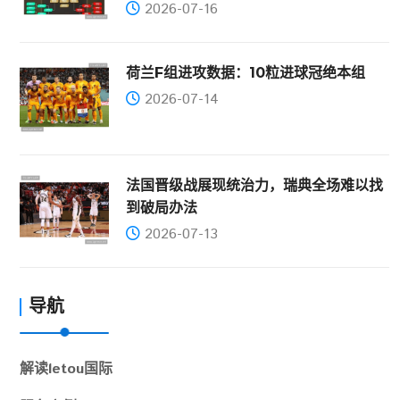
2026-07-16
荷兰F组进攻数据：10粒进球冠绝本组
2026-07-14
法国晋级战展现统治力，瑞典全场难以找
到破局办法
2026-07-13
导航
解读
letou国际