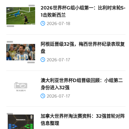
2026世界杯G组小组第一：比利时末轮5-
1击败新西兰
2026-07-18
阿根廷晋级32强，梅西世界杯纪录表现复
盘
2026-07-17
澳大利亚世界杯D组晋级回顾：小组第二
身份进入32强
2026-07-17
加拿大世界杯淘汰赛资料：32强首轮对阵
信息整理