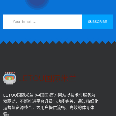
SUBSCRIBE
LETOU国际米兰·(中国区)官方网站以技术与服务为
双驱动，不断推进平台升级与功能完善，通过精细化
运营与资源整合，为用户提供流畅、高效的体育体
验。