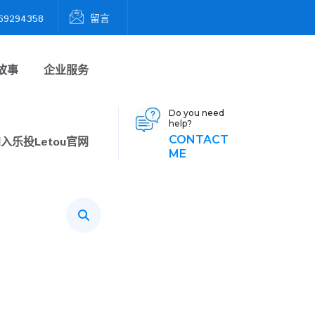
9294358
留言
故事
企业服务
Do you need
help?
CONTACT
加入
乐投letou官网
ME