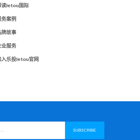
解读
letou国际
服务案例
品牌故事
企业服务
加入
乐投letou官网
SUBSCRIBE