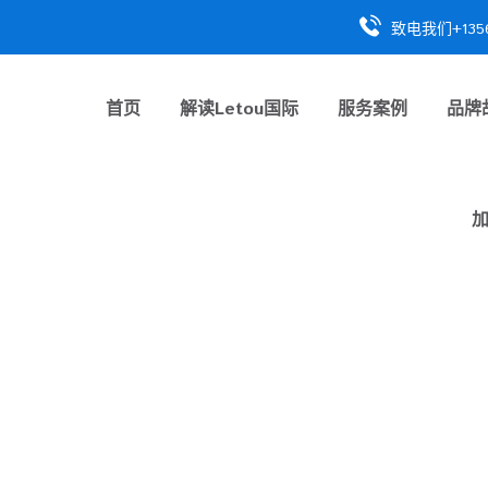
致电我们+1356
首页
解读
Letou国际
服务案例
品牌