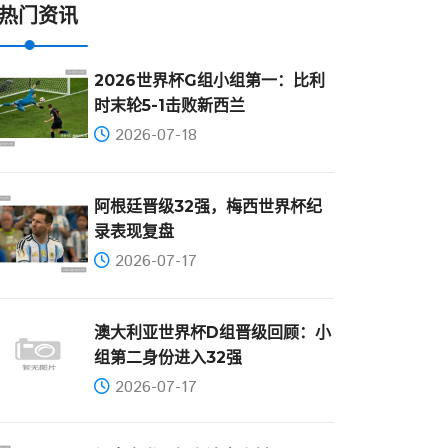
热门资讯
2026世界杯G组小组第一：比利
时末轮5-1击败新西兰
2026-07-18
阿根廷晋级32强，梅西世界杯纪
录表现复盘
2026-07-17
澳大利亚世界杯D组晋级回顾：小
组第二身份进入32强
2026-07-17