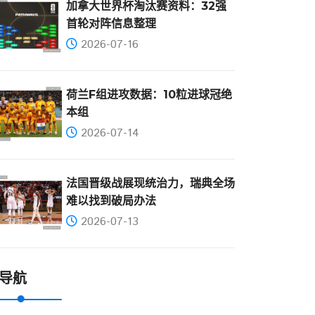
加拿大世界杯淘汰赛资料：32强
首轮对阵信息整理
2026-07-16
荷兰F组进攻数据：10粒进球冠绝
本组
2026-07-14
法国晋级战展现统治力，瑞典全场
难以找到破局办法
2026-07-13
导航