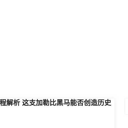
服务案例
首页
服务案例
赛程解析 这支加勒比黑马能否创造历史