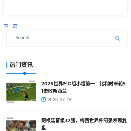
下一篇
热门资讯
2026世界杯G组小组第一：比利时末轮5-
1击败新西兰
2026-07-18
阿根廷晋级32强，梅西世界杯纪录表现复
盘