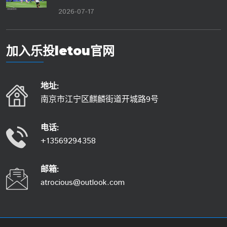
2026-07-17
加入
乐投letou官网
地址:
南京市江宁区麒麟街道开城路9号
电话:
+13569294358
邮箱:
atrocious@outlook.com